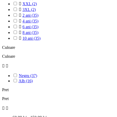

XXL
(2)

3XL
(2)

2 ani
(35)

4 ani
(35)

6 ani
(35)

8 ani
(35)

10 ani
(35)
Culoare
Culoare


Negru
(37)
Alb
(16)
Pret
Pret

