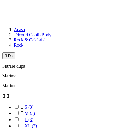
Acasa
Tricouri Copii /Body
Rock & Celebrități
Rock

Da
Filtrare dupa
Marime
Marime



S
(3)

M
(3)

L
(3)

XL
(3)