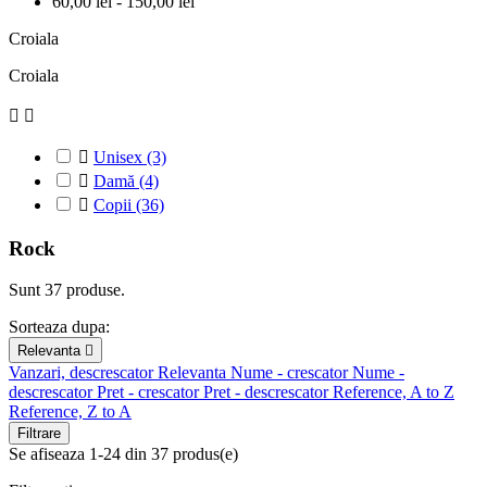
60,00 lei - 150,00 lei
Croiala
Croiala



Unisex
(3)

Damă
(4)

Copii
(36)
Rock
Sunt 37 produse.
Sorteaza dupa:
Relevanta

Vanzari, descrescator
Relevanta
Nume - crescator
Nume -
descrescator
Pret - crescator
Pret - descrescator
Reference, A to Z
Reference, Z to A
Filtrare
Se afiseaza 1-24 din 37 produs(e)