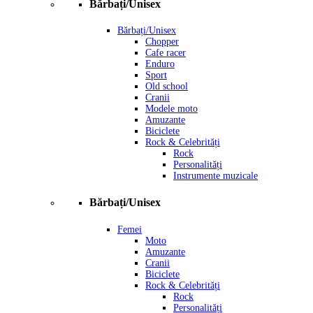
Bărbați/Unisex
Bărbați/Unisex
Chopper
Cafe racer
Enduro
Sport
Old school
Cranii
Modele moto
Amuzante
Biciclete
Rock & Celebrități
Rock
Personalități
Instrumente muzicale
Bărbați/Unisex
Femei
Moto
Amuzante
Cranii
Biciclete
Rock & Celebrități
Rock
Personalități