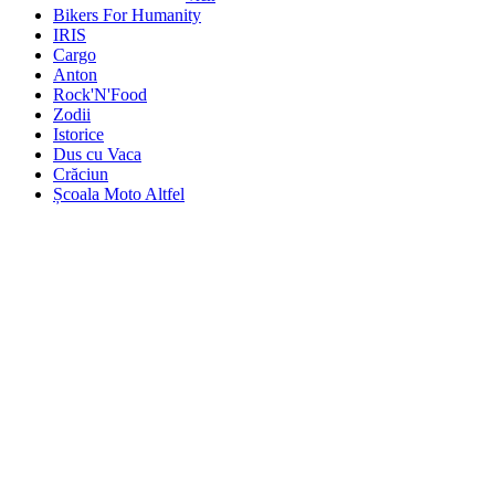
Bikers For Humanity
IRIS
Cargo
Anton
Rock'N'Food
Zodii
Istorice
Dus cu Vaca
Crăciun
Școala Moto Altfel