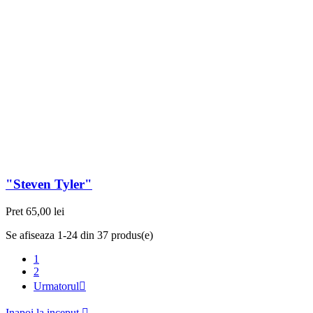
"Steven Tyler"
Pret
65,00 lei
Se afiseaza 1-24 din 37 produs(e)
1
2
Urmatorul

Inapoi la inceput
