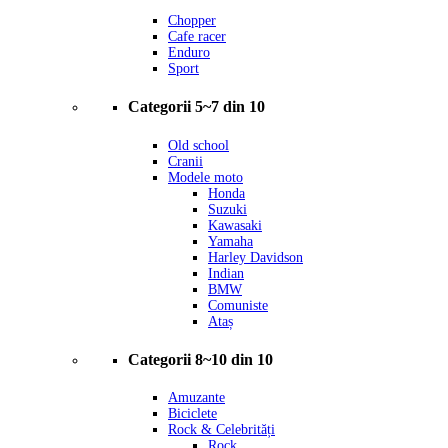
Chopper
Cafe racer
Enduro
Sport
Categorii 5~7 din 10
Old school
Cranii
Modele moto
Honda
Suzuki
Kawasaki
Yamaha
Harley Davidson
Indian
BMW
Comuniste
Ataș
Categorii 8~10 din 10
Amuzante
Biciclete
Rock & Celebrități
Rock